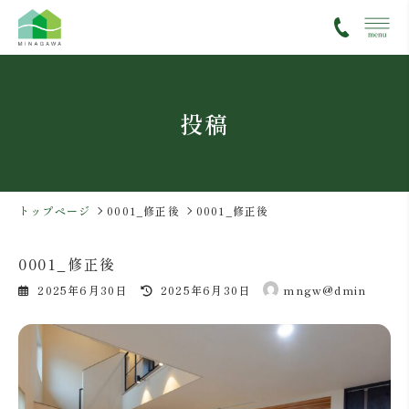
コ
ナ
ン
ビ
テ
ゲ
ン
ー
ツ
シ
投稿
へ
ョ
ス
ン
キ
に
ッ
移
プ
動
トップページ
0001_修正後
0001_修正後
0001_修正後
最
2025年6月30日
2025年6月30日
mngw@dmin
終
更
新
日
時
: