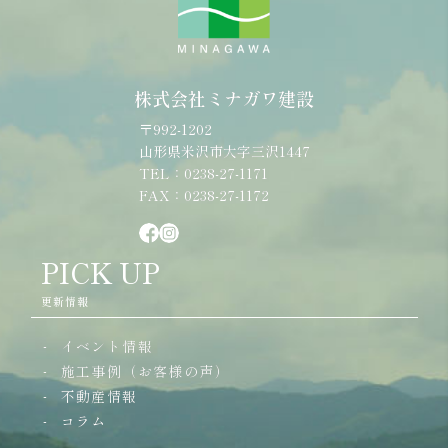
株式会社ミナガワ建設
〒992-1202
山形県米沢市大字三沢1447
TEL：0238-27-1171
FAX：0238-27-1172
PICK UP
更新情報
イベント情報
施工事例（お客様の声）
不動産情報
コラム