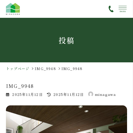
コ
ナ
ン
ビ
テ
ゲ
ン
ー
ツ
シ
投稿
へ
ョ
ス
ン
キ
に
ッ
移
プ
動
トップページ
IMG_9948
IMG_9948
IMG_9948
最
2025年11月12日
2025年11月12日
minagawa
終
更
新
日
時
: