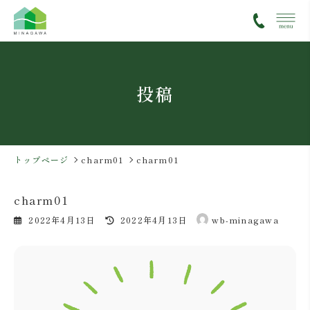
コ
ナ
ン
ビ
テ
ゲ
ン
ー
ツ
シ
投稿
へ
ョ
ス
ン
キ
に
ッ
移
プ
動
トップページ
charm01
charm01
charm01
最
2022年4月13日
2022年4月13日
wb-minagawa
終
更
新
日
時
: