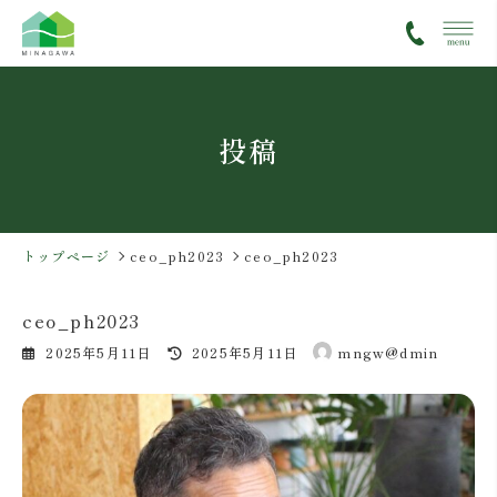
コ
ナ
ン
ビ
テ
ゲ
ン
ー
ツ
シ
投稿
へ
ョ
ス
ン
キ
に
ッ
移
プ
動
トップページ
ceo_ph2023
ceo_ph2023
ceo_ph2023
最
2025年5月11日
2025年5月11日
mngw@dmin
終
更
新
日
時
: