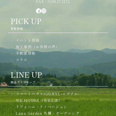
FAX：0238-27-1172
PICK UP
更新情報
イベント情報
施工事例（お客様の声）
不動産情報
コラム
LINE UP
商品ラインナップ
スマートハウスIGUNAL-イグナル-
WB HOUSE（WB工法）
リフォーム・リノベーション
Lana Garden
外構・ガーデニング