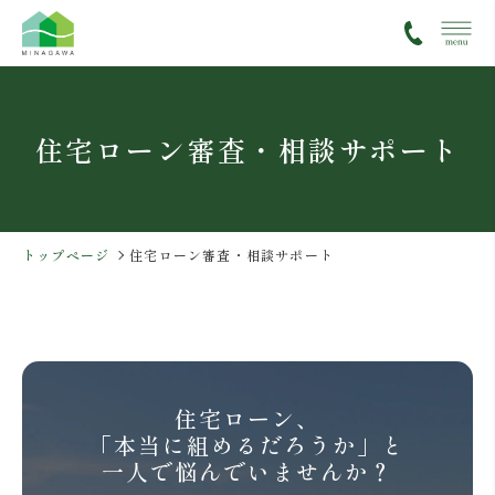
コ
ナ
ン
ビ
テ
ゲ
ン
ー
ツ
シ
住宅ローン審査・相談サポート
へ
ョ
ス
ン
キ
に
ッ
移
プ
動
トップページ
住宅ローン審査・相談サポート
住宅ローン、
「本当に組めるだろうか」と
一人で悩んでいませんか？