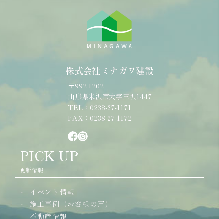
株式会社ミナガワ建設
〒992-1202
山形県米沢市大字三沢1447
TEL：0238-27-1171
FAX：0238-27-1172
PICK UP
更新情報
イベント情報
施工事例（お客様の声）
不動産情報