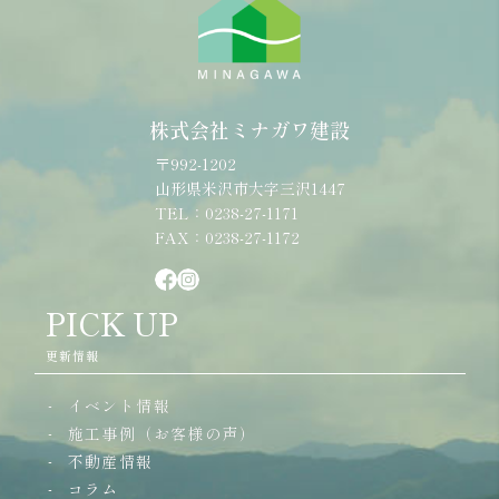
株式会社ミナガワ建設
〒992-1202
山形県米沢市大字三沢1447
TEL：0238-27-1171
FAX：0238-27-1172
PICK UP
更新情報
イベント情報
施工事例（お客様の声）
不動産情報
コラム