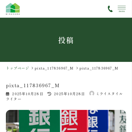
コ
ナ
ン
ビ
テ
ゲ
ン
ー
ツ
シ
投稿
へ
ョ
ス
ン
キ
に
ッ
移
プ
動
トップページ
pixta_117836967_M
pixta_117836967_M
pixta_117836967_M
最
2025年10月28日
2025年10月28日
ミライスタイル
終
ライター
更
新
日
時
: