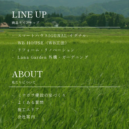
LINE UP
商品ラインナップ
スマートハウスIGUNAL-イグナル-
WB HOUSE（WB工法）
リフォーム・リノベーション
Lana Garden
外構・ガーデニング
ABOUT
私たちについて
ミナガワ建設の家づくり
よくある質問
施工エリア
会社案内