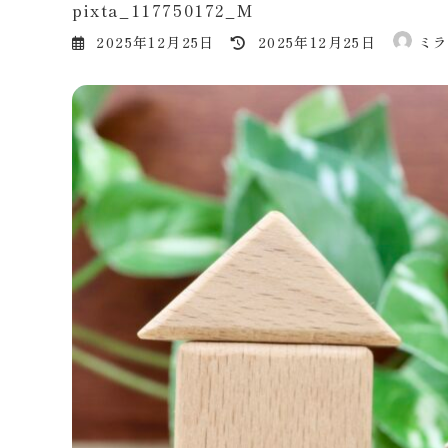
pixta_117750172_M
最
2025年12月25日
2025年12月25日
ミ
終
更
新
日
時
: