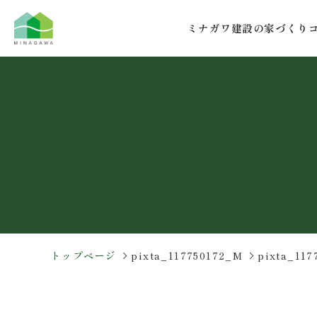
コ
ナ
ン
ビ
ミナガワ建設の家づくり
テ
ゲ
ン
ー
ツ
シ
へ
ョ
ス
ン
キ
に
ッ
移
プ
動
トップページ
pixta_117750172_M
pixta_117