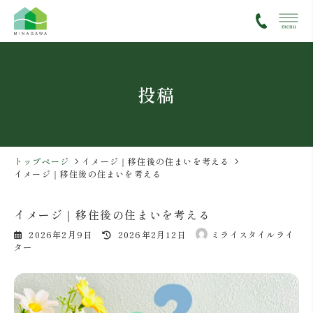
コ
ナ
ン
ビ
テ
ゲ
ン
ー
ツ
シ
投稿
へ
ョ
ス
ン
キ
に
ッ
移
プ
動
トップページ
イメージ｜移住後の住まいを考える
イメージ｜移住後の住まいを考える
イメージ｜移住後の住まいを考える
最
2026年2月9日
2026年2月12日
ミライスタイルライ
終
ター
更
新
日
時
: