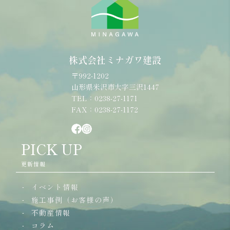
株式会社ミナガワ建設
〒992-1202
山形県米沢市大字三沢1447
TEL：0238-27-1171
FAX：0238-27-1172
PICK UP
更新情報
イベント情報
施工事例（お客様の声）
不動産情報
コラム