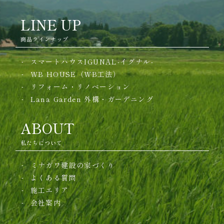
LINE UP
商品ラインナップ
スマートハウスIGUNAL-イグナル-
WB HOUSE（WB工法）
リフォーム・リノベーション
Lana Garden
外構・ガーデニング
ABOUT
私たちについて
ミナガワ建設の家づくり
よくある質問
施工エリア
会社案内