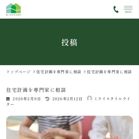
コ
ナ
ン
ビ
テ
ゲ
ン
ー
ツ
シ
投稿
へ
ョ
ス
ン
キ
に
ッ
移
プ
動
トップページ
住宅計画を専門家に相談
住宅計画を専門家に相談
住宅計画を専門家に相談
最
2026年2月9日
2026年2月12日
ミライスタイルライ
終
ター
更
新
日
時
: