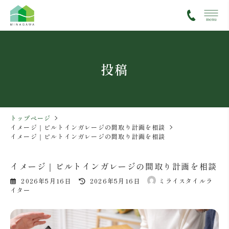
コ
ナ
ン
ビ
テ
ゲ
ン
ー
ツ
シ
投稿
へ
ョ
ス
ン
キ
に
ッ
移
プ
動
トップページ
イメージ｜ビルトインガレージの間取り計画を相談
イメージ｜ビルトインガレージの間取り計画を相談
イメージ｜ビルトインガレージの間取り計画を相談
最
2026年5月16日
2026年5月16日
ミライスタイルラ
終
イター
更
新
日
時