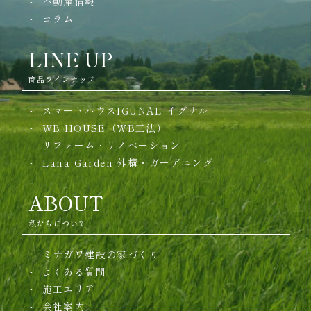
不動産情報
コラム
LINE UP
商品ラインナップ
スマートハウスIGUNAL-イグナル-
WB HOUSE（WB工法）
リフォーム・リノベーション
Lana Garden
外構・ガーデニング
ABOUT
私たちについて
ミナガワ建設の家づくり
よくある質問
施工エリア
会社案内