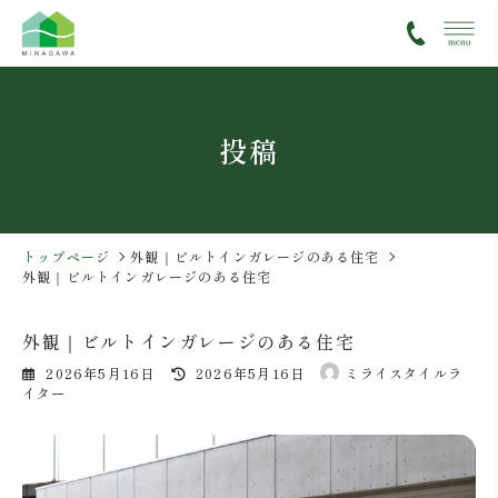
コ
ナ
ン
ビ
テ
ゲ
ン
ー
ツ
シ
投稿
へ
ョ
ス
ン
キ
に
ッ
移
プ
動
トップページ
外観｜ビルトインガレージのある住宅
外観｜ビルトインガレージのある住宅
外観｜ビルトインガレージのある住宅
最
2026年5月16日
2026年5月16日
ミライスタイルラ
終
イター
更
新
日
時
: