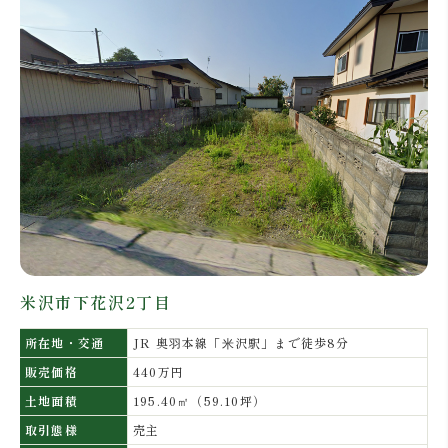
米沢市下花沢2丁目
所在地・交通
JR 奥⽻本線「⽶沢駅」まで徒歩8分
販売価格
440万円
土地面積
195.40㎡（59.10坪）
取引態様
売主