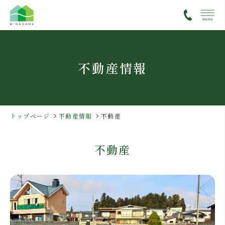
コ
ナ
ン
ビ
テ
ゲ
ン
ー
ツ
シ
不動産情報
へ
ョ
ス
ン
キ
に
ッ
移
プ
動
トップページ
不動産情報
不動産
不動産