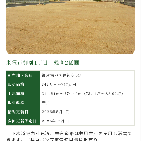
米沢市御廟1丁目 残り2区画
所在地・交通
御廟前バス停徒歩1分
販売価格
747万円〜767万円
土地面積
241.81㎡〜274.46㎡（73.14坪〜83.02坪）
取引態様
売主
情報更新日
2026年8月1日
次回更新予定日
2026年12月1日
上下水道宅内引込済、共有道路は共用井戸を使用し消雪で
きます。（井戸ポンプ電気使用量負担有り）