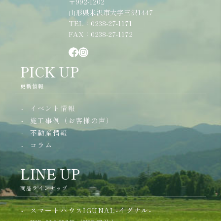
〒992-1202
山形県米沢市大字三沢1447
TEL：0238-27-1171
FAX：0238-27-1172
PICK UP
更新情報
イベント情報
施工事例（お客様の声）
不動産情報
コラム
LINE UP
商品ラインナップ
スマートハウスIGUNAL-イグナル-