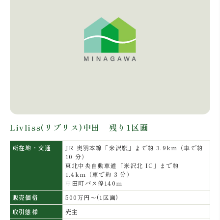
Livliss(リブリス)中田 残り1区画
所在地・交通
JR 奥⽻本線「⽶沢駅」まで約 3.9km（⾞で約
10 分）
東北中央⾃動⾞道「⽶沢北 IC」まで約
1.4km（⾞で約 3 分）
中田町バス停140m
販売価格
500万円〜(1区画)
取引態様
売主