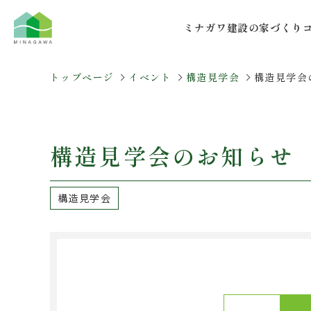
コ
ナ
ン
ビ
ミナガワ建設の家づくり
テ
ゲ
ン
ー
ツ
シ
トップページ
イベント
構造見学会
構造見学会
へ
ョ
ス
ン
キ
に
ッ
移
構造見学会のお知らせ
プ
動
構造見学会