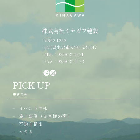
株式会社ミナガワ建設
〒992-1202
山形県米沢市大字三沢1447
TEL：0238-27-1171
FAX：0238-27-1172
PICK UP
更新情報
イベント情報
施工事例（お客様の声）
不動産情報
コラム