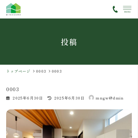
コ
ナ
ン
ビ
テ
ゲ
ン
ー
ツ
シ
投稿
へ
ョ
ス
ン
キ
に
ッ
移
プ
動
トップページ
0003
0003
0003
最
2025年6月30日
2025年6月30日
mngw@dmin
終
更
新
日
時
: