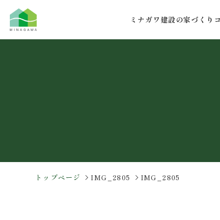
コ
ナ
ン
ビ
ミナガワ建設の家づくり
テ
ゲ
ン
ー
ツ
シ
へ
ョ
ス
ン
キ
に
ッ
移
プ
動
トップページ
IMG_2805
IMG_2805