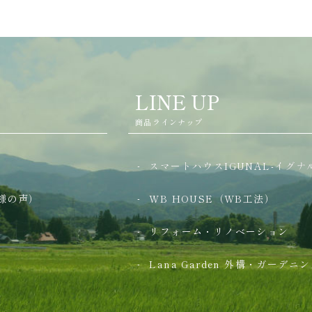
LINE UP
商品ラインナップ
スマートハウスIGUNAL-イグナル
様の声）
WB HOUSE（WB工法）
リフォーム・リノベーション
Lana Garden
外構・ガーデニン