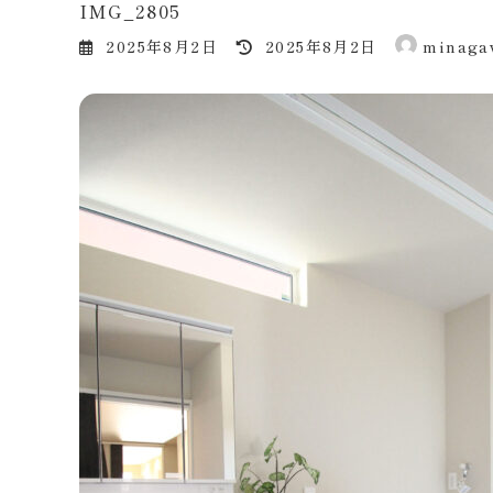
IMG_2805
最
2025年8月2日
2025年8月2日
minaga
終
更
新
日
時
: