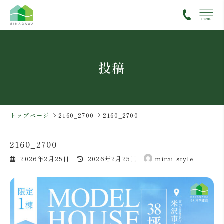
コ
ナ
ン
ビ
テ
ゲ
ン
ー
ツ
シ
投稿
へ
ョ
ス
ン
キ
に
ッ
移
プ
動
トップページ
2160_2700
2160_2700
2160_2700
最
2026年2月25日
2026年2月25日
mirai-style
終
更
新
日
時
: