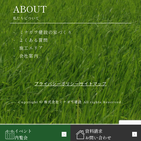
ABOUT
私たちについて
ミナガワ建設の家づくり
よくある質問
施工エリア
会社案内
プライバシーポリシー
サイトマップ
Copyright © 株式会社ミナガワ建設 All rights Reserved.
イベント
資料請求
内覧会
お問い合わせ