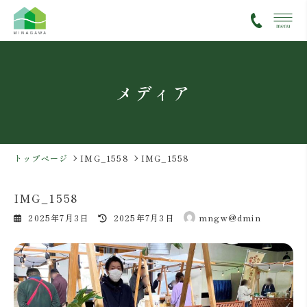
コ
ナ
ン
ビ
テ
ゲ
ン
ー
ツ
シ
メディア
へ
ョ
ス
ン
キ
に
ッ
移
プ
動
トップページ
IMG_1558
IMG_1558
IMG_1558
最
2025年7月3日
2025年7月3日
mngw@dmin
終
更
新
日
時
: