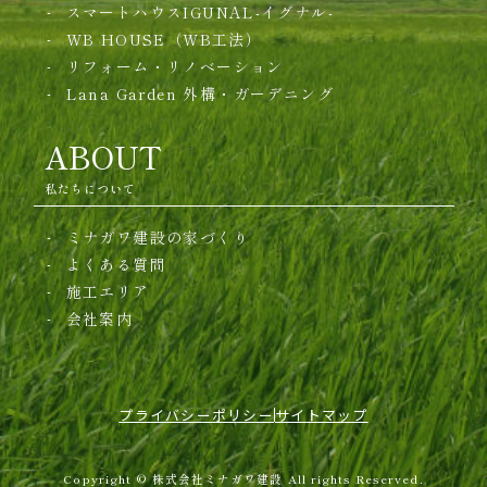
スマートハウスIGUNAL-イグナル-
WB HOUSE（WB工法）
リフォーム・リノベーション
Lana Garden
外構・ガーデニング
ABOUT
私たちについて
ミナガワ建設の家づくり
よくある質問
施工エリア
会社案内
プライバシーポリシー
サイトマップ
Copyright © 株式会社ミナガワ建設 All rights Reserved.