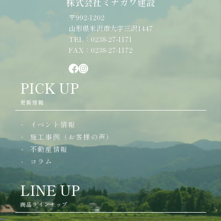
株式会社ミナガワ建設
〒992-1202
山形県米沢市大字三沢1447
TEL：0238-27-1171
FAX：0238-27-1172
PICK UP
更新情報
イベント情報
施工事例（お客様の声）
不動産情報
コラム
LINE UP
商品ラインナップ