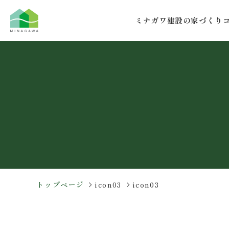
コ
ナ
ン
ビ
ミナガワ建設の家づくり
テ
ゲ
ン
ー
ツ
シ
へ
ョ
ス
ン
キ
に
ッ
移
プ
動
トップページ
icon03
icon03