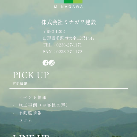
株式会社ミナガワ建設
〒992-1202
山形県米沢市大字三沢1447
TEL：0238-27-1171
FAX：0238-27-1172
PICK UP
更新情報
イベント情報
施工事例（お客様の声）
不動産情報
コラム