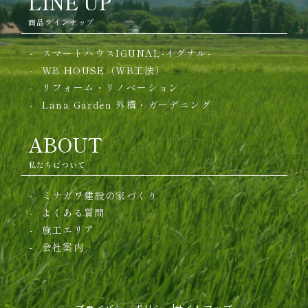
LINE UP
商品ラインナップ
スマートハウスIGUNAL-イグナル-
WB HOUSE（WB工法）
リフォーム・リノベーション
Lana Garden
外構・ガーデニング
ABOUT
私たちについて
ミナガワ建設の家づくり
よくある質問
施工エリア
会社案内