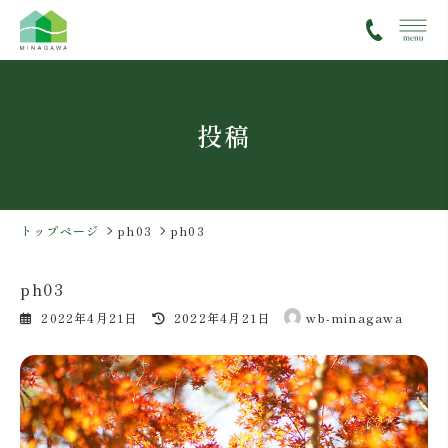
コ
ナ
ン
ビ
テ
ゲ
ン
ー
ツ
シ
投稿
へ
ョ
ス
ン
キ
に
ッ
移
プ
動
トップページ
ph03
ph03
ph03
最
2022年4月21日
2022年4月21日
wb-minagawa
終
更
新
日
時
: