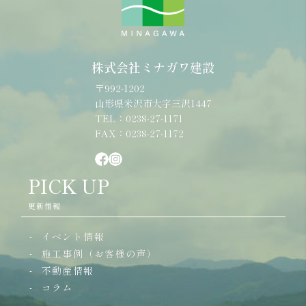
株式会社ミナガワ建設
〒992-1202
山形県米沢市大字三沢1447
TEL：0238-27-1171
FAX：0238-27-1172
PICK UP
更新情報
イベント情報
施工事例（お客様の声）
不動産情報
コラム