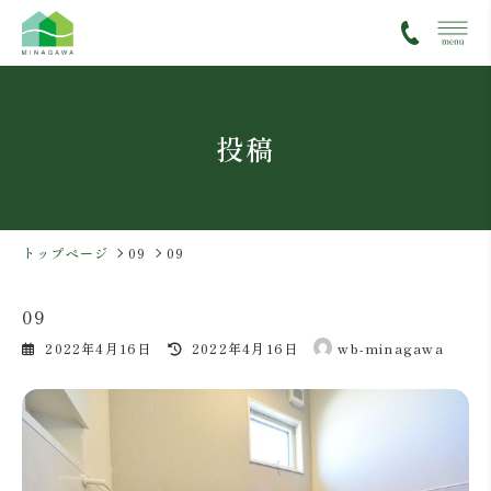
コ
ナ
ン
ビ
テ
ゲ
ン
ー
ツ
シ
投稿
へ
ョ
ス
ン
キ
に
ッ
移
プ
動
トップページ
09
09
09
最
2022年4月16日
2022年4月16日
wb-minagawa
終
更
新
日
時
: