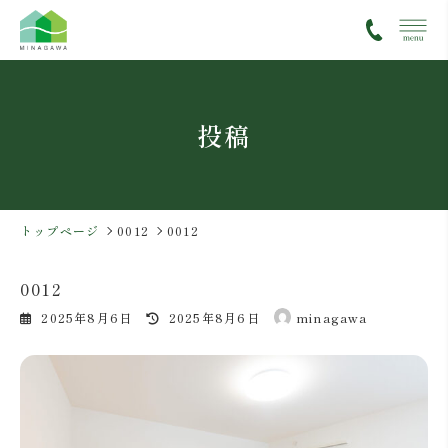
コ
ナ
ン
ビ
テ
ゲ
ン
ー
ツ
シ
投稿
へ
ョ
ス
ン
キ
に
ッ
移
プ
動
トップページ
0012
0012
0012
最
2025年8月6日
2025年8月6日
minagawa
終
更
新
日
時
: