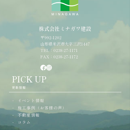
株式会社ミナガワ建設
〒992-1202
山形県米沢市大字三沢1447
TEL：0238-27-1171
FAX：0238-27-1172
PICK UP
更新情報
イベント情報
施工事例（お客様の声）
不動産情報
コラム