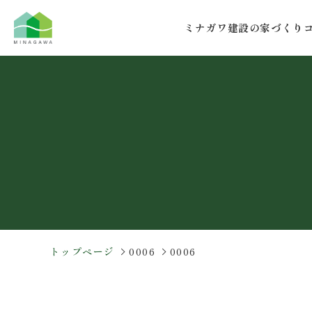
コ
ナ
ン
ビ
ミナガワ建設の家づくり
テ
ゲ
ン
ー
ツ
シ
へ
ョ
ス
ン
キ
に
ッ
移
プ
動
トップページ
0006
0006