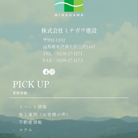
株式会社ミナガワ建設
〒992-1202
山形県米沢市大字三沢1447
TEL：0238-27-1171
FAX：0238-27-1172
PICK UP
更新情報
イベント情報
施工事例（お客様の声）
不動産情報
コラム