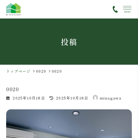
コ
ナ
ン
ビ
テ
ゲ
ン
ー
ツ
シ
投稿
へ
ョ
ス
ン
キ
に
ッ
移
プ
動
トップページ
0020
0020
0020
最
2025年10月18日
2025年10月18日
minagawa
終
更
新
日
時
: