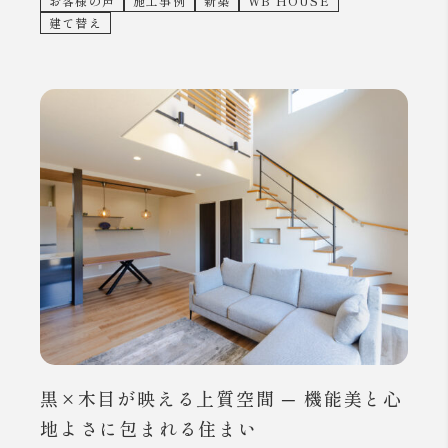
お客様の声
施工事例
新築
WB HOUSE
建て替え
黒×木目が映える上質空間 ─ 機能美と心
地よさに包まれる住まい