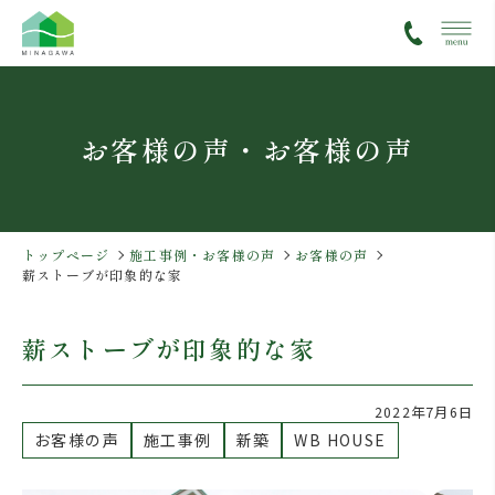
コ
ナ
ン
ビ
テ
ゲ
ン
ー
ツ
シ
お客様の声・お客様の声
へ
ョ
ス
ン
キ
に
ッ
移
プ
動
トップページ
施工事例・お客様の声
お客様の声
薪ストーブが印象的な家
薪ストーブが印象的な家
2022年7月6日
お客様の声
施工事例
新築
WB HOUSE