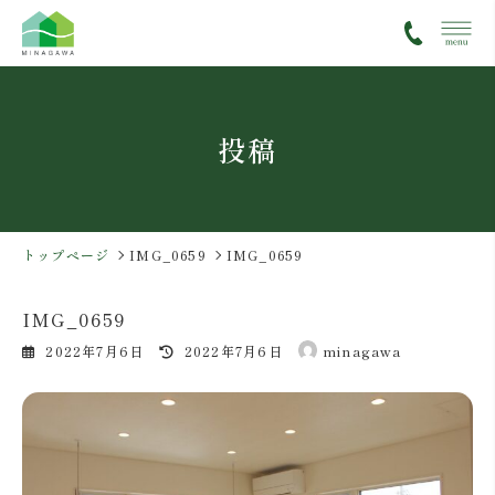
コ
ナ
ン
ビ
テ
ゲ
ン
ー
ツ
シ
投稿
へ
ョ
ス
ン
キ
に
ッ
移
プ
動
トップページ
IMG_0659
IMG_0659
IMG_0659
最
2022年7月6日
2022年7月6日
minagawa
終
更
新
日
時
: