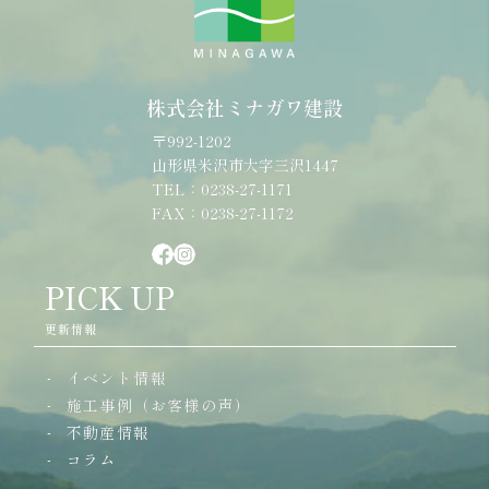
株式会社ミナガワ建設
〒992-1202
山形県米沢市大字三沢1447
TEL：0238-27-1171
FAX：0238-27-1172
PICK UP
更新情報
イベント情報
施工事例（お客様の声）
不動産情報
コラム