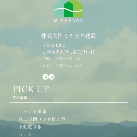
株式会社ミナガワ建設
〒992-1202
山形県米沢市大字三沢1447
TEL：0238-27-1171
FAX：0238-27-1172
PICK UP
更新情報
イベント情報
施工事例（お客様の声）
不動産情報
コラム