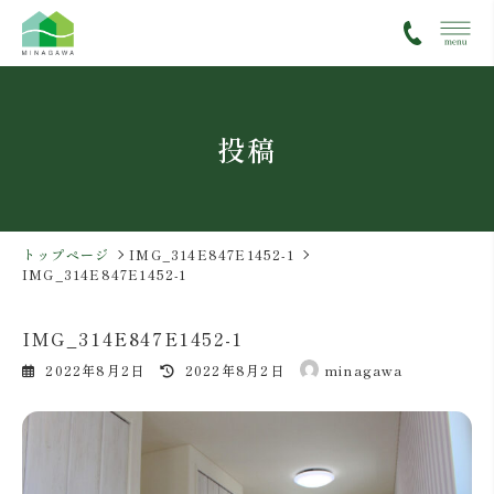
コ
ナ
ン
ビ
テ
ゲ
ン
ー
ツ
シ
投稿
へ
ョ
ス
ン
キ
に
ッ
移
プ
動
トップページ
IMG_314E847E1452-1
IMG_314E847E1452-1
IMG_314E847E1452-1
最
2022年8月2日
2022年8月2日
minagawa
終
更
新
日
時
: