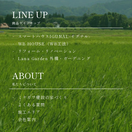
LINE UP
商品ラインナップ
スマートハウスIGUNAL-イグナル-
WB HOUSE（WB工法）
リフォーム・リノベーション
Lana Garden
外構・ガーデニング
ABOUT
私たちについて
ミナガワ建設の家づくり
よくある質問
施工エリア
会社案内