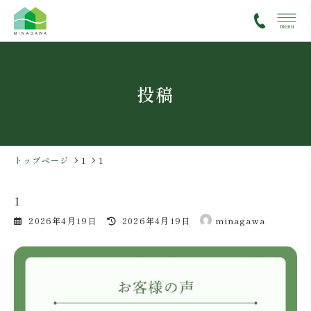
コ
ナ
ン
ビ
テ
ゲ
ン
ー
ツ
シ
投稿
へ
ョ
ス
ン
キ
に
ッ
移
プ
動
トップページ
1
1
1
最
2026年4月19日
2026年4月19日
minagawa
終
更
新
日
時
: