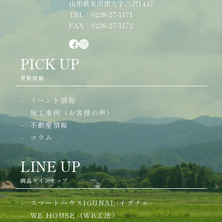
山形県米沢市大字三沢1447
TEL：0238-27-1171
FAX：0238-27-1172
PICK UP
更新情報
イベント情報
施工事例（お客様の声）
不動産情報
コラム
LINE UP
商品ラインナップ
スマートハウスIGUNAL-イグナル-
WB HOUSE（WB工法）