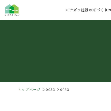
コ
ナ
ン
ビ
ミナガワ建設の家づくり
テ
ゲ
ン
ー
ツ
シ
へ
ョ
ス
ン
キ
に
ッ
移
プ
動
トップページ
0032
0032